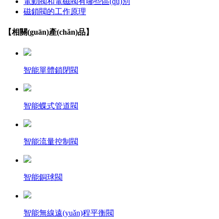
電動閥和電磁閥有哪些區(qū)別
磁鎖閥的工作原理
【相關(guān)產(chǎn)品】
智能單體鎖閉閥
智能蝶式管道閥
智能流量控制閥
智能銅球閥
智能無線遠(yuǎn)程平衡閥