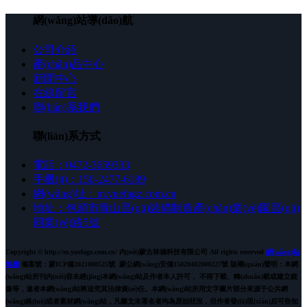
網(wǎng)站導(dǎo)航
公司介紹
產(chǎn)品中心
新聞中心
在線留言
聯(lián)系我們
聯(lián)系方式
電話：0472-3659333
手機(jī)：150-2477-6189
網(wǎng)址：m.yuefagz.com.cn
地址：包頭市青山區(qū)裝備制造產(chǎn)業(yè)園區(qū)
同業(yè)路5號
Copyright © http://m.yuefagz.com.cn/ 內(nèi)蒙古林德科技有限公司 All rights reserved
網(wǎng)站
地圖
備案號：蒙ICP備2021000525號
蒙公網(wǎng)安備15020402000227號
版權(quán)聲明：本網
(wǎng)站所刊內(nèi)容未經(jīng)本網(wǎng)站及作者本人許可， 不得下載、轉(zhuǎn)載或建立鏡
像等，違者本網(wǎng)站將追究其法律責(zé)任。本網(wǎng)站所用文字圖片部分來源于公共網
(wǎng)絡(luò)或者素材網(wǎng)站，凡圖文未署名者均為原始狀況，但作者發(fā)現(xiàn)后可告知